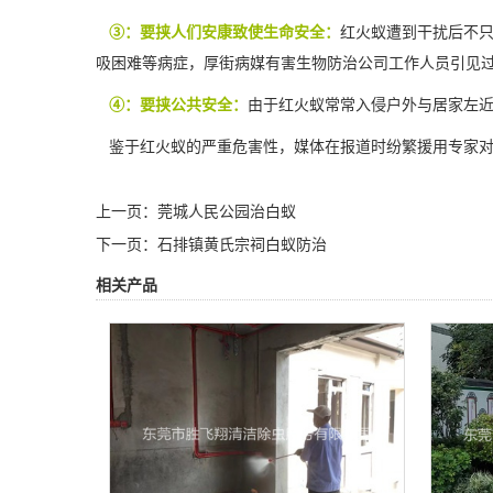
③：要挟人们安康致使生命安全：
红火蚁遭到干扰后不
吸困难等病症，厚街病媒有害生物防治公司工作人员引见
④：要挟公共安全：
由于红火蚁常常入侵户外与居家左
鉴于红火蚁的严重危害性，媒体在报道时纷繁援用专家对
上一页：
莞城人民公园治白蚁
下一页：
石排镇黄氏宗祠白蚁防治
相关产品