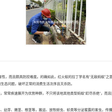
害性，而且颇具防控难度。的确如此，红火蚁的拉丁学名有“无敌蚂蚁”之
的生态问题，破坏正常的消费生活次序且灭杀防。
，常常疾速展开为优势种群，不只将该地其他类型蚂蚁“赶尽杀绝”，而且
实、幼芽、嫩茎、根茎等，搬运、放牧蚜虫、蚧类等分泌蜜露的害虫，传