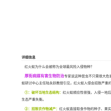
详细信息
红火蚁为什么会被称为全球最风险入侵物种？
厚街病媒有害生物防治
专家说这种昆虫不只需很大危
蚁研讨中心主任陆永跃教授引见，红火蚁入侵会招致严重
①：破坏当地生态结构：
红火蚁顺应性很强，入侵一地后
生态严重失衡。
②：招致农作物减产：
红火蚁直接取食作物的种子、果