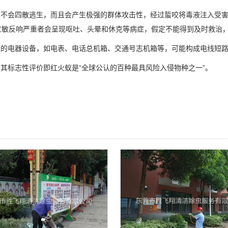
只不会
四散逃生
，而且会产生极强的群体攻击性，经过蜇咬将毒液注入受
过敏反响严重者会呈现呕吐、头晕和休克等病症，假定不能得到及时救治
近的电器设备，如电表、电话总机箱、
交通号
志机箱等，可能构成电线短
其标志性评价即
红火蚁
是“全球公认的百种最具风险入侵物种之一”。