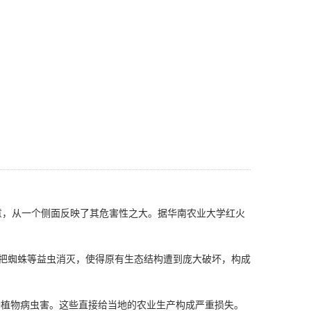
意，从一个侧面反映了其
危害性
之大。据华南农业大学红火
把蜘蛛等
益虫
消灭，使得原有生态结构遭到庞大破坏，构成
播植物病虫害。这些直接给当地的农业生产构成严重损失。