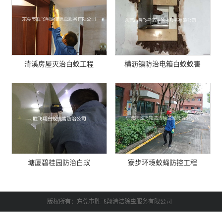
清溪房屋灭治白蚁工程
横沥镇防治电箱白蚁蚁害
塘厦碧桂园防治白蚁
寮步环境蚊蝇防控工程
版权所有：东莞市胜飞翔清洁除虫服务有限公司