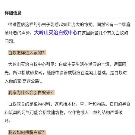
详细信息
很难置信这样的小虫子能惹起如此庞大的惊扰。固然它有一个家庭
大岭山灭治白蚁中心
破坏者的声誉。
在这里解答几个有关白蚁的
问题。
白蚁怎样进入家的？
大岭山灭治白蚁中心引见：白蚁主要生活在
潮湿的土壤
，远离阳
光。所以松散砂浆砖，缝隙中漏管或裂痕在混凝土基础。是白蚁进
入你的家‘高速公路’。
我家为什么会引白蚁来？
白蚁取食的是植物材料：这包括木材，草，叶和物质。它们的寻食
和筑巢的习气可能会招致建筑物，农作物或
人工林
的结构严重破
坏。
我该如何摆脱白蚁？