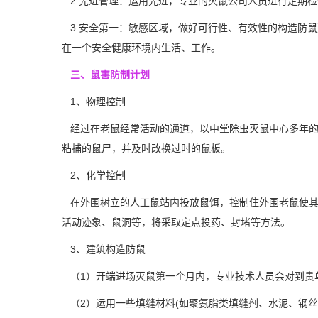
2.先进管理：运用先进，专业的灭鼠公司人员进行定期检
3.安全第一：敏感区域，做好可行性、有效性的构造
防鼠
在一个安全健康环境内生活、工作。
三、鼠害防制计划
1、物理控制
经过在老鼠经常活动的通道，以中堂除虫灭鼠中心多年的
粘捕的鼠尸，并及时改换过时的鼠板。
2、化学控制
在外围树立的人工鼠站内投放鼠饵，控制住外围老鼠使其
活动迹象、鼠洞等，将采取定点投药、封堵等方法。
3、建筑构造防鼠
（1）开端进场灭鼠第一个月内，专业技术人员会对到贵
（2）运用一些填缝材料(如聚氨脂类填缝剂、水泥、钢丝