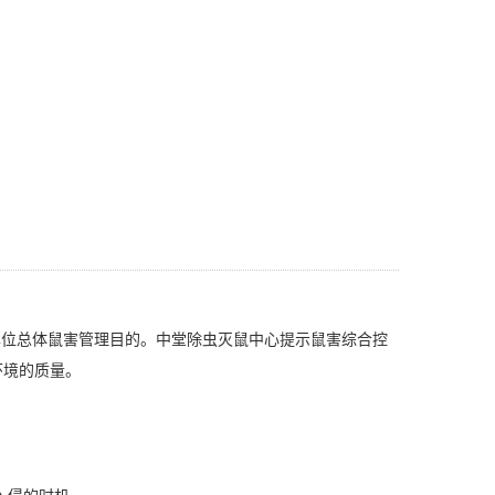
位总体鼠害管理目的。
中堂除虫灭鼠中心
提示鼠害综合控
环境的质量。