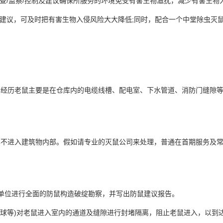
查/监察/控制及建议确保所服务的环境免受有害生物滋扰，减少有害生物入
建议
，可及时把有害生物入侵风险大大降低;同时，配合一个中堂除虫灭
经历老鼠主要是在仓库内的电缆线槽、配电室、下水管道、消防门缝隙等
不进入建筑物内部。假如请专业的灭鼠公司来处理，普通在首期服务及
单位进行全面的防鼠构造破绽勘察，并写出防鼠建议报告。
球等)对老鼠
进入室内
的通道及缝隙进行封堵隔离，阻止老鼠进入，以到