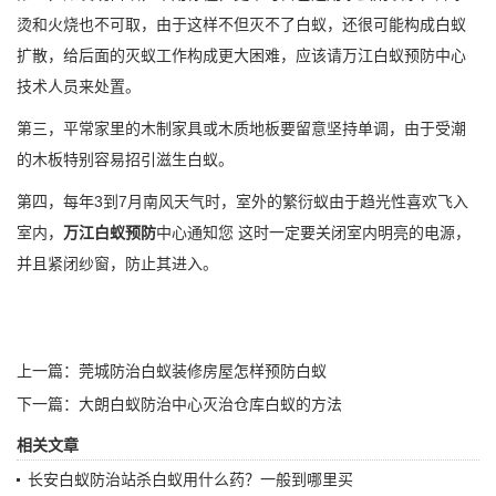
烫和火烧也不可取，由于这样不但灭不了白蚁，还很可能构成白蚁
扩散，给后面的
灭蚁工作
构成更大困难，应该请万江白蚁预防中心
技术人员来处置。
第三，平常家里的木制家具或木质地板要留意坚持单调，由于受潮
的木板特别容易招引滋生白蚁。
第四，每年3到7月南风天气时，室外的繁衍蚁由于趋光性喜欢飞入
室内，
万江白蚁预防
中心通知您 这时一定要关闭室内明亮的电源，
并且紧闭纱窗，防止其进入。
上一篇：
莞城防治白蚁装修房屋怎样预防白蚁
下一篇：
大朗白蚁防治中心灭治仓库白蚁的方法
相关文章
长安白蚁防治站杀白蚁用什么药？一般到哪里买