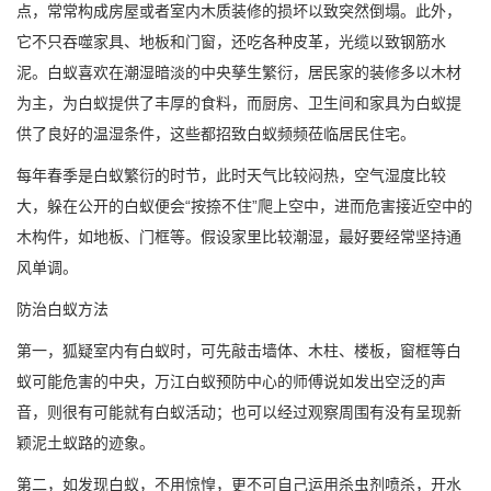
点，常常构成房屋或者室内木质装修的损坏以致突然倒塌。此外，
它不只吞噬家具、地板和门窗，还吃各种皮革，光缆以致钢筋水
泥。白蚁喜欢在潮湿暗淡的中央孳生繁衍，居民家的装修多以木材
为主，为白蚁提供了丰厚的食料，而厨房、卫生间和家具为白蚁提
供了良好的温湿条件，这些都招致白蚁频频莅临居民住宅。
每年春季是白蚁繁衍的时节，此时天气比较闷热，空气湿度比较
大，躲在公开的白蚁便会“按捺不住”爬上空中，进而危害接近空中的
木构件，如地板、门框等。假设家里
比较潮湿
，最好要经常坚持通
风单调。
防治白蚁
方法
第一，狐疑室内有白蚁时，可先敲击墙体、木柱、楼板，窗框等白
蚁可能危害的中央，万江白蚁预防中心的师傅说如发出空泛的声
音，则很有可能就有白蚁活动；也可以经过观察周围有没有呈现新
颖泥土蚁路的迹象。
第二，如发现白蚁，不用惊惶，更不可自己运用杀虫剂喷杀，开水